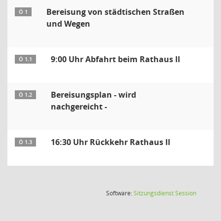
Bereisung von städtischen Straßen
Ö 1
und Wegen
9:00 Uhr Abfahrt beim Rathaus II
Ö 1.1
Bereisungsplan - wird
Ö 1.2
nachgereicht -
16:30 Uhr Rückkehr Rathaus II
Ö 1.3
(Wird in
Software:
Sitzungsdienst
Session