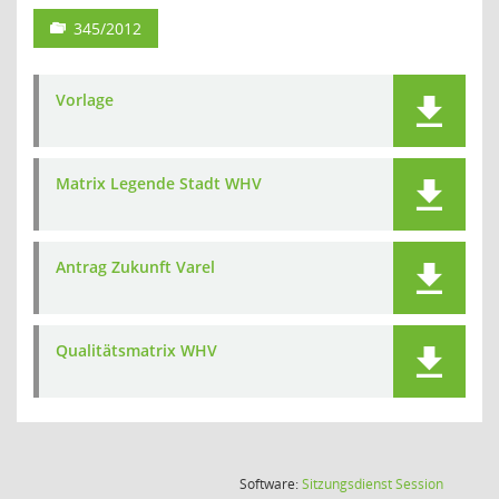
345/2012
Vorlage
Matrix Legende Stadt WHV
Antrag Zukunft Varel
Qualitätsmatrix WHV
(Wird in
Software:
Sitzungsdienst
Session