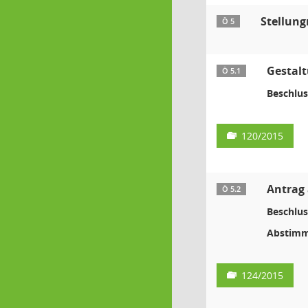
Stellun
Ö 5
Gestal
Ö 5.1
Beschlus
120/2015
Antrag
Ö 5.2
Beschlus
Abstimm
124/2015