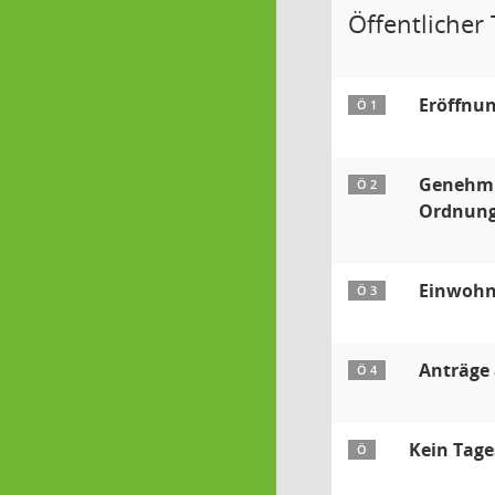
Öffentlicher T
Eröffnun
Ö 1
Genehmig
Ö 2
Ordnung
Einwohn
Ö 3
Anträge 
Ö 4
Kein Tag
Ö