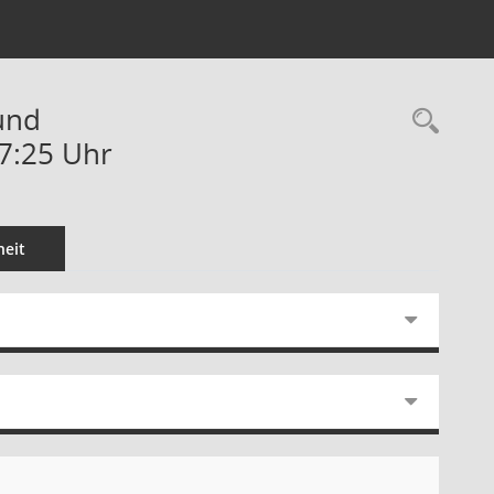
und
Rec
7:25 Uhr
eit