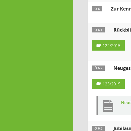
Zur Ken
Ö 6
Rückbli
Ö 6.1
122/2015
Neugest
Ö 6.2
123/2015
Neue
Jubilä
Ö 6.3