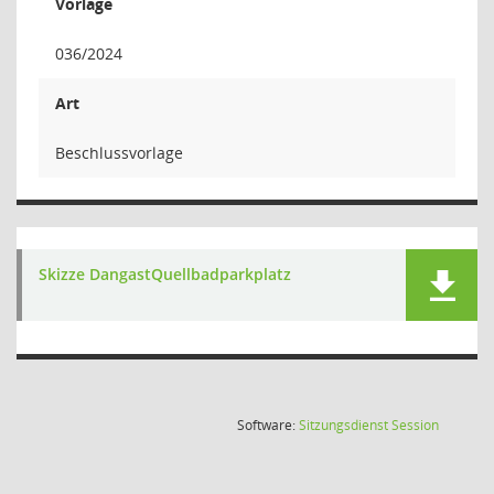
Vorlage
036/2024
Art
Beschlussvorlage
Skizze DangastQuellbadparkplatz
(Wird in
Software:
Sitzungsdienst
Session