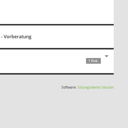
 - Vorberatung
1 Dok.
(Wird in
Software:
Sitzungsdienst
Session