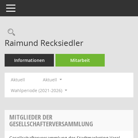
Toggle navigation
Rechercheauswahl
Raimund Recksiedler
Informationen
Mitarbeit
Aktuell
Aktuell
Wahlperiode (2021-2026)
MITGLIEDER DER
GESELLSCHAFTERVERSAMMLUNG
Gesellschafterversammlung der Stadtmarketing Varel