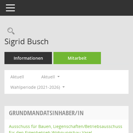
Toggle navigation
Rechercheauswahl
Sigrid Busch
Informationen
Mitarbeit
Aktuell
Aktuell
Wahlperiode (2021-2026)
GRUNDMANDATSINHABER/IN
Ausschuss für Bauen, Liegenschaften/Betriebsausschuss
für den Eigenbetrieb Wohnungsbau Varel