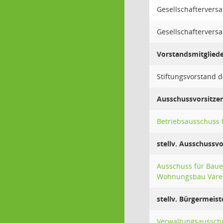
Gesellschaftervers
Gesellschaftervers
Vorstandsmitglied
Stiftungsvorstand 
Ausschussvorsitze
Betriebsausschuss 
stellv. Ausschussv
Ausschuss für Baue
Wohnungsbau Vare
stellv. Bürgermeist
Verwaltungsaussch