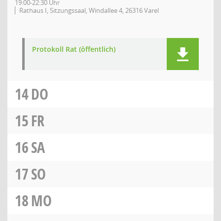
19:00-22:30 Uhr
Rathaus I, Sitzungssaal, Windallee 4, 26316 Varel
Protokoll Rat (öffentlich)
14
DO
15
FR
16
SA
17
SO
18
MO