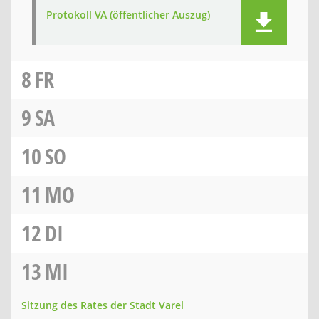
Protokoll VA (öffentlicher Auszug)
8
FR
9
SA
10
SO
11
MO
12
DI
13
MI
Sitzung des Rates der Stadt Varel