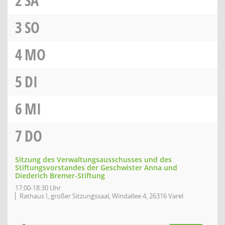
2
SA
3
SO
4
MO
5
DI
6
MI
7
DO
Sitzung des Verwaltungsausschusses und des
Stiftungsvorstandes der Geschwister Anna und
Diederich Bremer-Stiftung
17:00-18:30 Uhr
Rathaus I, großer Sitzungssaal, Windallee 4, 26316 Varel