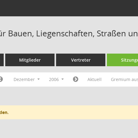
ür Bauen, Liegenschaften, Straßen u
Mitglieder
Vertreter
Sitzung
Dezember
2006
Aktuell
Gremium au
den.