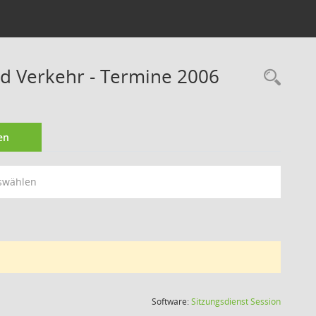
nd Verkehr - Termine 2006
Rec
en
swählen
(Wird in
Software:
Sitzungsdienst
Session