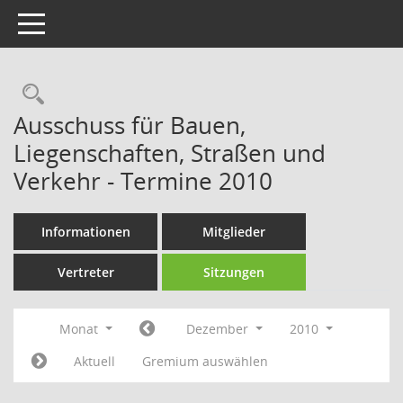
Toggle navigation
Rechercheauswahl
Ausschuss für Bauen,
Liegenschaften, Straßen und
Verkehr - Termine 2010
Informationen
Mitglieder
Vertreter
Sitzungen
Monat
Dezember
2010
Aktuell
Gremium auswählen