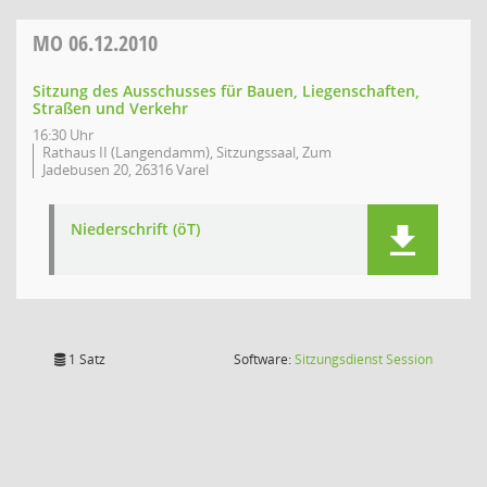
MO
06.12.2010
Sitzung des Ausschusses für Bauen, Liegenschaften,
Straßen und Verkehr
16:30 Uhr
Rathaus II (Langendamm), Sitzungssaal, Zum
Jadebusen 20, 26316 Varel
Niederschrift (öT)
(Wird in
1 Satz
Software:
Sitzungsdienst
Session