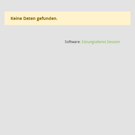
Keine Daten gefunden.
(Wird in
Software:
Sitzungsdienst
Session