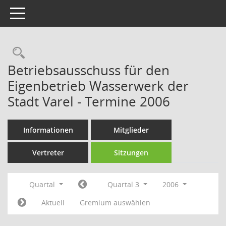
Toggle navigation
Rechercheauswahl
Betriebsausschuss für den
Eigenbetrieb Wasserwerk der
Stadt Varel - Termine 2006
Informationen
Mitglieder
Vertreter
Sitzungen
Quartal
Quartal 3
2006
Aktuell
Gremium auswählen