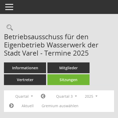
Toggle navigation
Rechercheauswahl
Betriebsausschuss für den
Eigenbetrieb Wasserwerk der
Stadt Varel - Termine 2025
Informationen
Mitglieder
Vertreter
Sitzungen
Quartal
Quartal 3
2025
Aktuell
Gremium auswählen