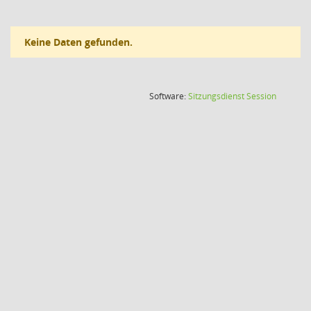
Keine Daten gefunden.
(Wird in
Software:
Sitzungsdienst
Session