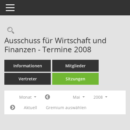
Toggle navigation
Rechercheauswahl
Ausschuss für Wirtschaft und
Finanzen - Termine 2008
Informationen
Mitglieder
Vertreter
Sitzungen
Monat
Mai
2008
Aktuell
Gremium auswählen