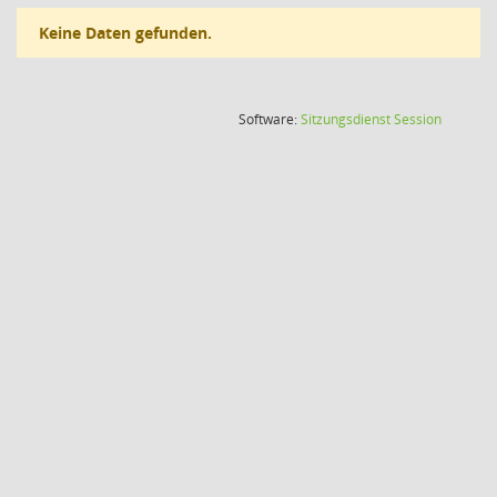
Keine Daten gefunden.
(Wird in
Software:
Sitzungsdienst
Session