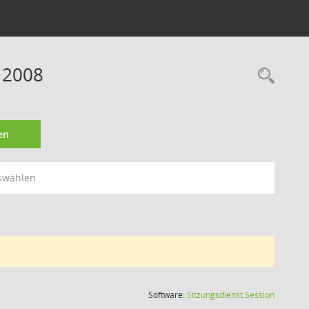
 2008
Rec
en
swählen
(Wird in
Software:
Sitzungsdienst
Session