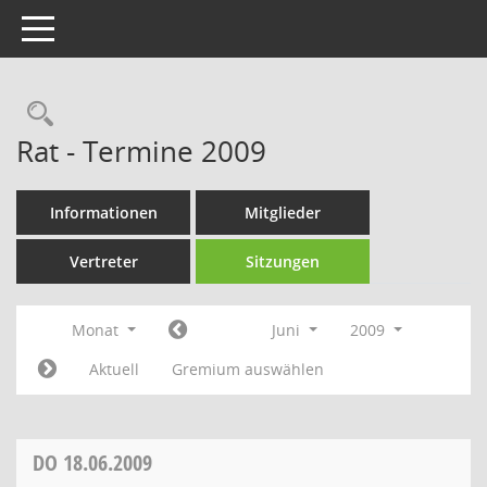
Toggle navigation
Rechercheauswahl
Rat - Termine 2009
Informationen
Mitglieder
Vertreter
Sitzungen
Monat
Juni
2009
Aktuell
Gremium auswählen
DO
18.06.2009