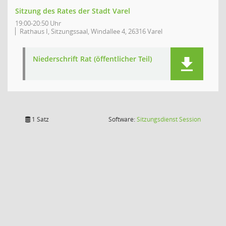
Sitzung des Rates der Stadt Varel
19:00-20:50 Uhr
Rathaus I, Sitzungssaal, Windallee 4, 26316 Varel
Niederschrift Rat (öffentlicher Teil)
(Wird in
1 Satz
Software:
Sitzungsdienst
Session