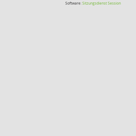
(Wird in
Software:
Sitzungsdienst
Session