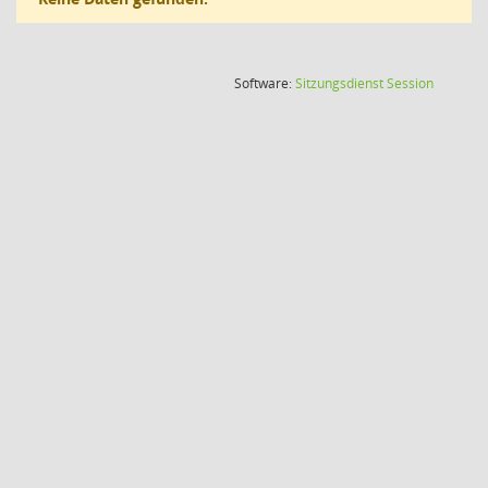
(Wird in
Software:
Sitzungsdienst
Session