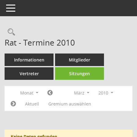
Toggle navigation
Rechercheauswahl
Rat - Termine 2010
Informationen
Mitglieder
Vertreter
Sitzungen
Monat
März
2010
Aktuell
Gremium auswählen
Keine Daten gefunden.