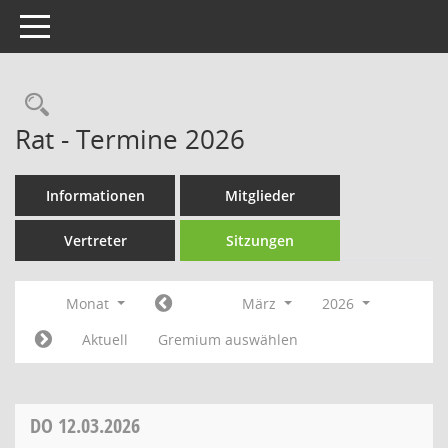
Toggle navigation
Rechercheauswahl
Rat - Termine 2026
Informationen
Mitglieder
Vertreter
Sitzungen
Monat
März
2026
Aktuell
Gremium auswählen
DO
12.03.2026