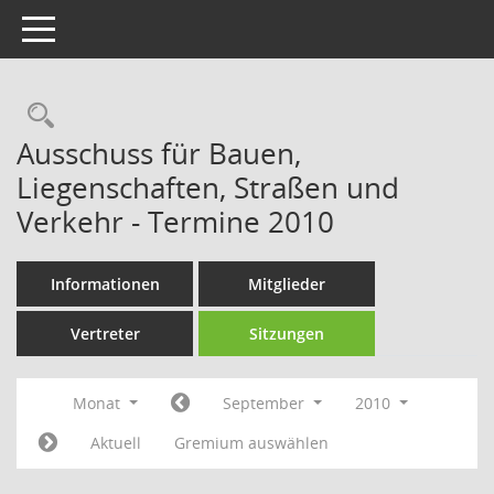
Toggle navigation
Rechercheauswahl
Ausschuss für Bauen,
Liegenschaften, Straßen und
Verkehr - Termine 2010
Informationen
Mitglieder
Vertreter
Sitzungen
Monat
September
2010
Aktuell
Gremium auswählen