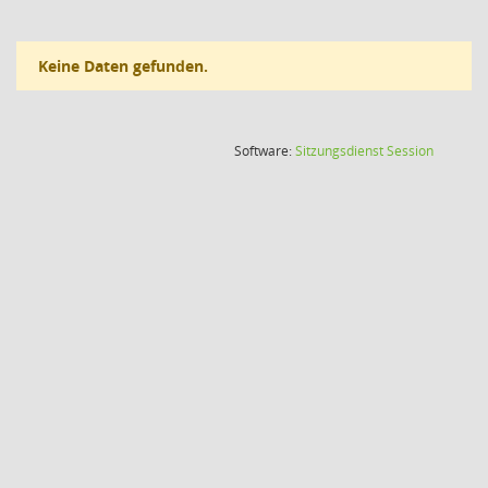
Keine Daten gefunden.
(Wird in
Software:
Sitzungsdienst
Session