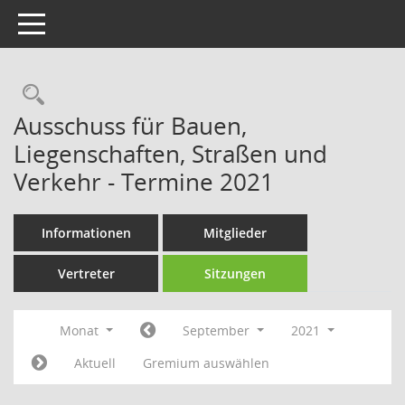
Toggle navigation
Rechercheauswahl
Ausschuss für Bauen,
Liegenschaften, Straßen und
Verkehr - Termine 2021
Informationen
Mitglieder
Vertreter
Sitzungen
Monat
September
2021
Aktuell
Gremium auswählen