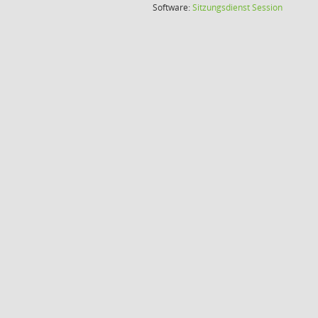
(Wird in
Software:
Sitzungsdienst
Session