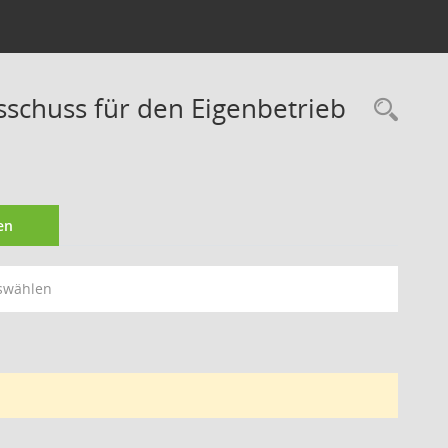
sschuss für den Eigenbetrieb
Rec
en
swählen