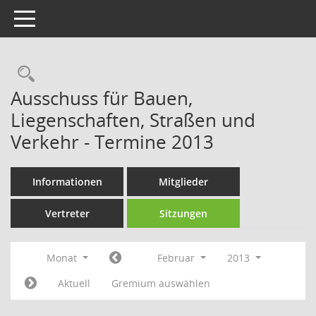
Toggle navigation
Rechercheauswahl
Ausschuss für Bauen,
Liegenschaften, Straßen und
Verkehr - Termine 2013
Informationen
Mitglieder
Vertreter
Sitzungen
Monat
Februar
2013
Aktuell
Gremium auswählen