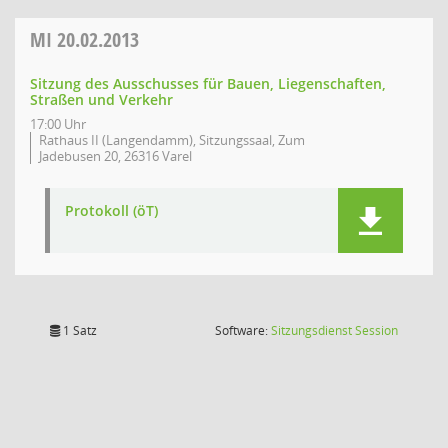
MI
20.02.2013
Sitzung des Ausschusses für Bauen, Liegenschaften,
Straßen und Verkehr
17:00 Uhr
Rathaus II (Langendamm), Sitzungssaal, Zum
Jadebusen 20, 26316 Varel
Protokoll (öT)
(Wird in
1 Satz
Software:
Sitzungsdienst
Session