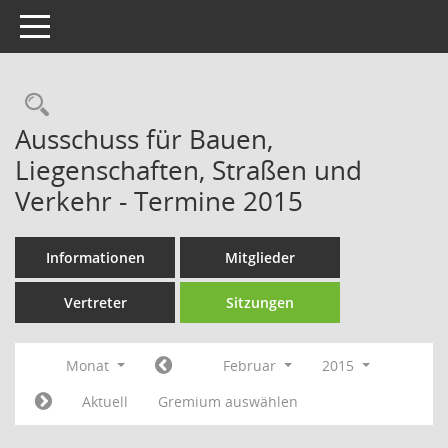
Toggle navigation
Rechercheauswahl
Ausschuss für Bauen,
Liegenschaften, Straßen und
Verkehr - Termine 2015
Informationen
Mitglieder
Vertreter
Sitzungen
Monat
Februar
2015
Aktuell
Gremium auswählen