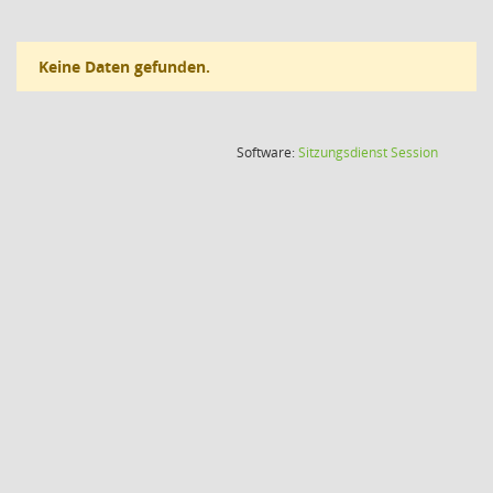
Keine Daten gefunden.
(Wird in
Software:
Sitzungsdienst
Session