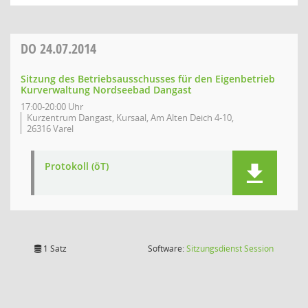
DO
24.07.2014
Sitzung des Betriebsausschusses für den Eigenbetrieb
Kurverwaltung Nordseebad Dangast
17:00-20:00 Uhr
Kurzentrum Dangast, Kursaal, Am Alten Deich 4-10,
26316 Varel
Protokoll (öT)
(Wird in
1 Satz
Software:
Sitzungsdienst
Session