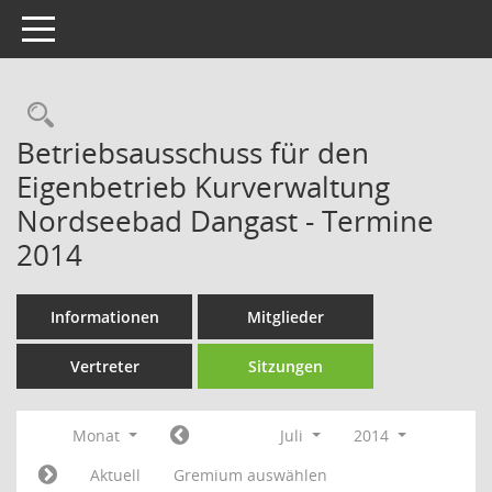
Toggle navigation
Rechercheauswahl
Betriebsausschuss für den
Eigenbetrieb Kurverwaltung
Nordseebad Dangast - Termine
2014
Informationen
Mitglieder
Vertreter
Sitzungen
Monat
Juli
2014
Aktuell
Gremium auswählen