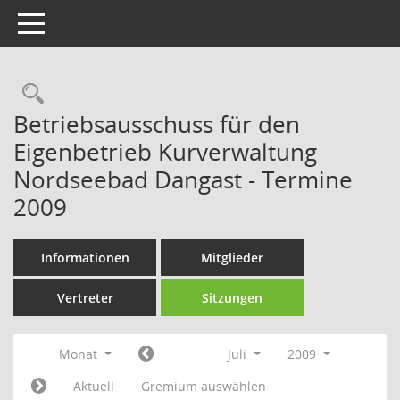
Toggle navigation
Rechercheauswahl
Betriebsausschuss für den
Eigenbetrieb Kurverwaltung
Nordseebad Dangast - Termine
2009
Informationen
Mitglieder
Vertreter
Sitzungen
Monat
Juli
2009
Aktuell
Gremium auswählen