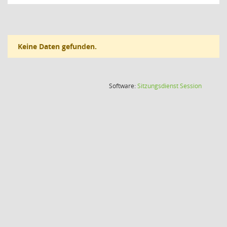
Keine Daten gefunden.
(Wird in
Software:
Sitzungsdienst
Session