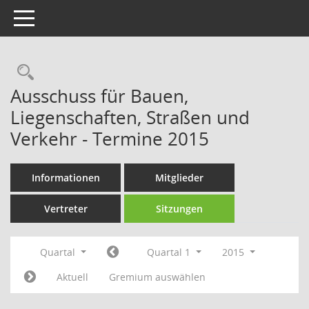
Toggle navigation
Rechercheauswahl
Ausschuss für Bauen,
Liegenschaften, Straßen und
Verkehr - Termine 2015
Informationen
Mitglieder
Vertreter
Sitzungen
Quartal
Quartal 1
2015
Aktuell
Gremium auswählen