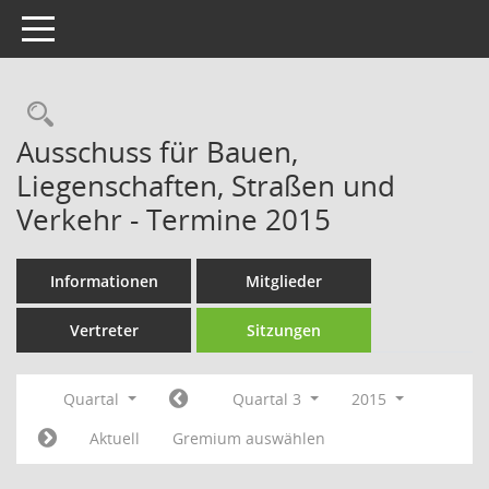
Toggle navigation
Rechercheauswahl
Ausschuss für Bauen,
Liegenschaften, Straßen und
Verkehr - Termine 2015
Informationen
Mitglieder
Vertreter
Sitzungen
Quartal
Quartal 3
2015
Aktuell
Gremium auswählen