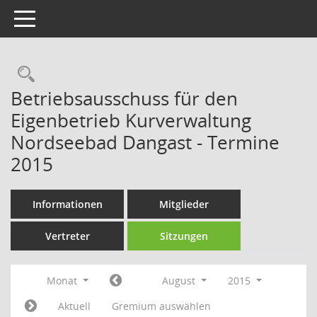
Toggle navigation
Rechercheauswahl
Betriebsausschuss für den
Eigenbetrieb Kurverwaltung
Nordseebad Dangast - Termine
2015
Informationen
Mitglieder
Vertreter
Sitzungen
Monat
August
2015
Aktuell
Gremium auswählen