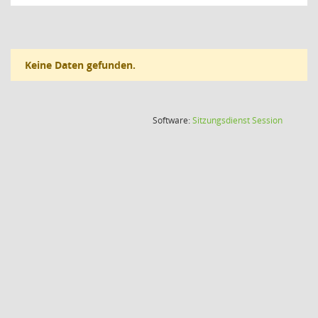
Keine Daten gefunden.
(Wird in
Software:
Sitzungsdienst
Session