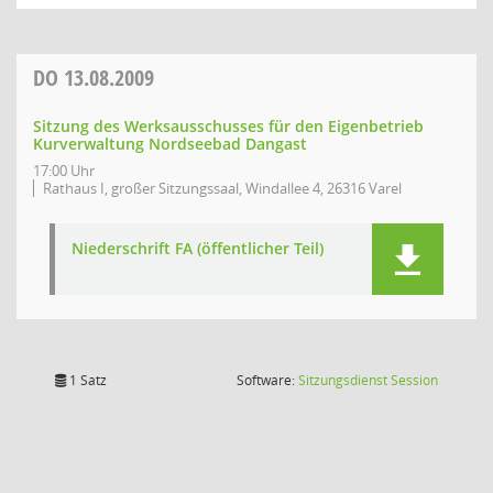
DO
13.08.2009
Sitzung des Werksausschusses für den Eigenbetrieb
Kurverwaltung Nordseebad Dangast
17:00 Uhr
Rathaus I, großer Sitzungssaal, Windallee 4, 26316 Varel
Niederschrift FA (öffentlicher Teil)
(Wird in
1 Satz
Software:
Sitzungsdienst
Session