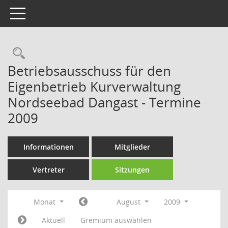
Toggle navigation
Rechercheauswahl
Betriebsausschuss für den
Eigenbetrieb Kurverwaltung
Nordseebad Dangast - Termine
2009
Informationen
Mitglieder
Vertreter
Sitzungen
Monat
August
2009
Aktuell
Gremium auswählen