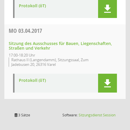
Protokoll (öT)
MO
03.04.2017
Sitzung des Ausschusses für Bauen, Liegenschaften,
Straßen und Verkehr
17:00-18:20 Uhr
Rathaus II (Langendamm), Sitzungssaal, Zum
Jadebusen 20, 26316 Varel
Protokoll (öT)
(Wird in
3 Sätze
Software:
Sitzungsdienst
Session