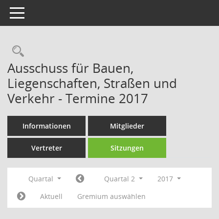
Toggle navigation
Rechercheauswahl
Ausschuss für Bauen,
Liegenschaften, Straßen und
Verkehr - Termine 2017
Informationen
Mitglieder
Vertreter
Sitzungen
Quartal
Quartal 2
2017
Aktuell
Gremium auswählen