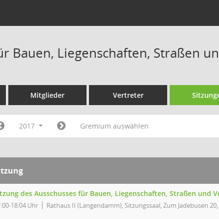
ür Bauen, Liegenschaften, Straßen u
Mitglieder
Vertreter
Sitzung
2017
Gremium auswählen
itzung
itzung des Ausschusses für Bauen, Liegenschaften, Straßen und V
:00-18:04 Uhr
Rathaus II (Langendamm), Sitzungssaal, Zum Jadebusen 20,