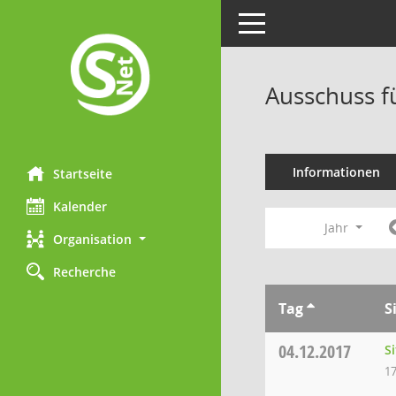
Toggle navigation
Ausschuss f
Informationen
Startseite
Kalender
Jahr
Organisation
Recherche
Tag
S
04.12.2017
S
17