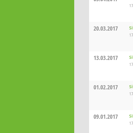
17
20.03.2017
S
17
13.03.2017
S
17
01.02.2017
S
17
09.01.2017
S
17