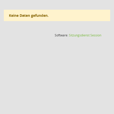
Keine Daten gefunden.
(Wird in
Software:
Sitzungsdienst
Session