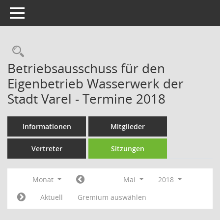
Toggle navigation
Rechercheauswahl
Betriebsausschuss für den
Eigenbetrieb Wasserwerk der
Stadt Varel - Termine 2018
Informationen
Mitglieder
Vertreter
Sitzungen
Monat
Mai
2018
Aktuell
Gremium auswählen