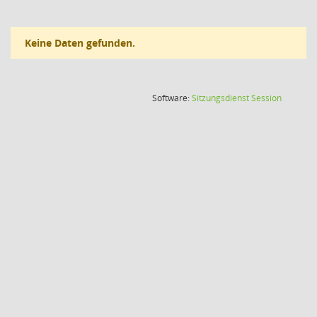
Keine Daten gefunden.
(Wird in
Software:
Sitzungsdienst
Session