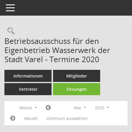
Toggle navigation
Rechercheauswahl
Betriebsausschuss für den
Eigenbetrieb Wasserwerk der
Stadt Varel - Termine 2020
Informationen
Mitglieder
Vertreter
Sitzungen
Monat
Mai
2020
Aktuell
Gremium auswählen