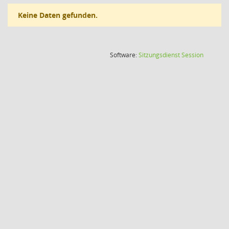
Keine Daten gefunden.
(Wird in
Software:
Sitzungsdienst
Session