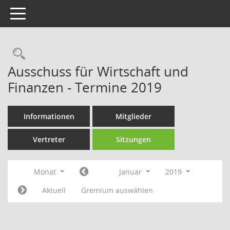
Toggle navigation
Rechercheauswahl
Ausschuss für Wirtschaft und
Finanzen - Termine 2019
Informationen
Mitglieder
Vertreter
Sitzungen
Monat
Januar
2019
Aktuell
Gremium auswählen