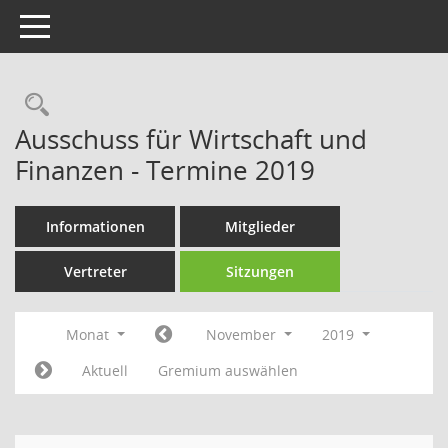
Toggle navigation
Rechercheauswahl
Ausschuss für Wirtschaft und
Finanzen - Termine 2019
Informationen
Mitglieder
Vertreter
Sitzungen
Monat
November
2019
Aktuell
Gremium auswählen