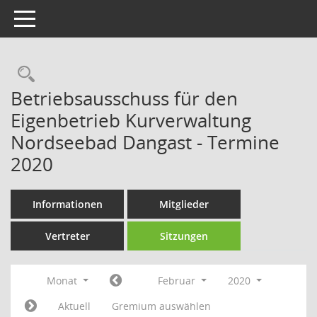
Toggle navigation
Rechercheauswahl
Betriebsausschuss für den
Eigenbetrieb Kurverwaltung
Nordseebad Dangast - Termine
2020
Informationen
Mitglieder
Vertreter
Sitzungen
Monat
Februar
2020
Aktuell
Gremium auswählen