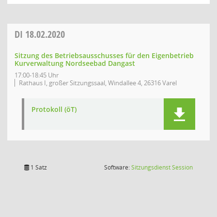
DI
18.02.2020
Sitzung des Betriebsausschusses für den Eigenbetrieb
Kurverwaltung Nordseebad Dangast
17:00-18:45 Uhr
Rathaus I, großer Sitzungssaal, Windallee 4, 26316 Varel
Protokoll (öT)
(Wird in
1 Satz
Software:
Sitzungsdienst
Session