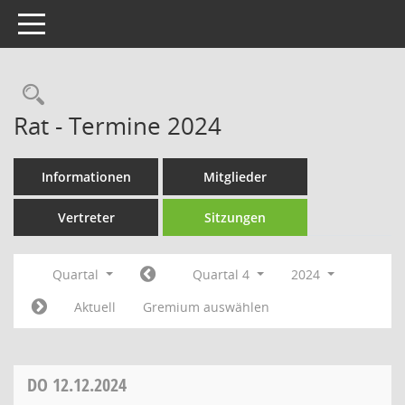
Toggle navigation
Rechercheauswahl
Rat - Termine 2024
Informationen
Mitglieder
Vertreter
Sitzungen
Quartal
Quartal 4
2024
Aktuell
Gremium auswählen
DO
12.12.2024