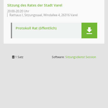
Sitzung des Rates der Stadt Varel
20:00-20:20 Uhr
Rathaus I, Sitzungssaal, Windallee 4, 26316 Varel
Protokoll Rat (öffentlich)
(Wird in
1 Satz
Software:
Sitzungsdienst
Session