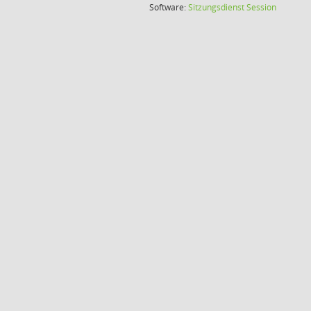
(Wird in
Software:
Sitzungsdienst
Session