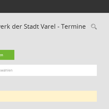
rk der Stadt Varel - Termine
Rec
en
swählen