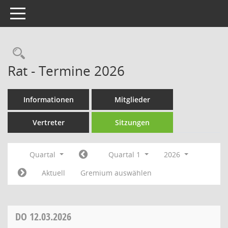
Toggle navigation
Rechercheauswahl
Rat - Termine 2026
Informationen
Mitglieder
Vertreter
Sitzungen
Quartal
Quartal 1
2026
Aktuell
Gremium auswählen
DO
12.03.2026