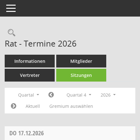
Toggle navigation
Rechercheauswahl
Rat - Termine 2026
Informationen
Mitglieder
Vertreter
Sitzungen
Quartal
Quartal 4
2026
Aktuell
Gremium auswählen
DO
17.12.2026