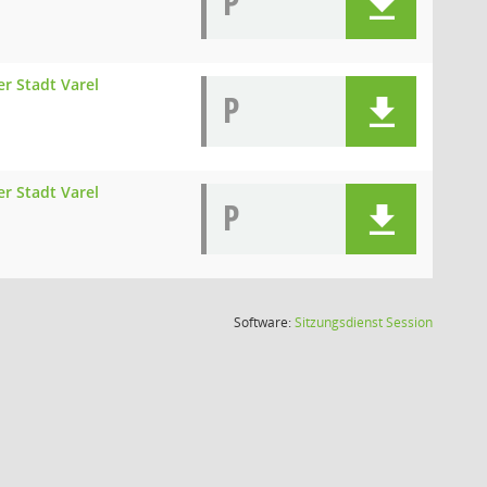
P
r Stadt Varel
P
r Stadt Varel
P
(Wird in
Software:
Sitzungsdienst
Session