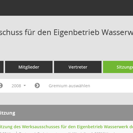
schuss für den Eigenbetrieb Wasserwe
Mitglieder
Vertreter
Sitzung
2008
Gremium auswählen
itzung
itzung des Werksausschusses für den Eigenbetrieb Wasserwerk de