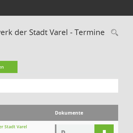
rk der Stadt Varel - Termine
Rec
en
Dokumente
r Stadt Varel