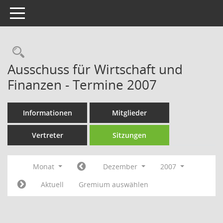
Toggle navigation
Rechercheauswahl
Ausschuss für Wirtschaft und
Finanzen - Termine 2007
Informationen
Mitglieder
Vertreter
Sitzungen
Monat
Dezember
2007
Aktuell
Gremium auswählen