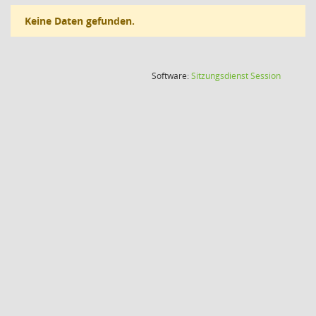
Keine Daten gefunden.
(Wird in
Software:
Sitzungsdienst
Session