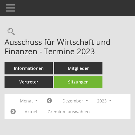
Toggle navigation
Rechercheauswahl
Ausschuss für Wirtschaft und
Finanzen - Termine 2023
Informationen
Mitglieder
Vertreter
Sitzungen
Monat
Dezember
2023
Aktuell
Gremium auswählen