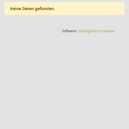
Keine Daten gefunden.
(Wird in
Software:
Sitzungsdienst
Session