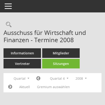
Toggle navigation
Rechercheauswahl
Ausschuss für Wirtschaft und
Finanzen - Termine 2008
Informationen
Mitglieder
Vertreter
Sitzungen
Quartal
Quartal 4
2008
Aktuell
Gremium auswählen