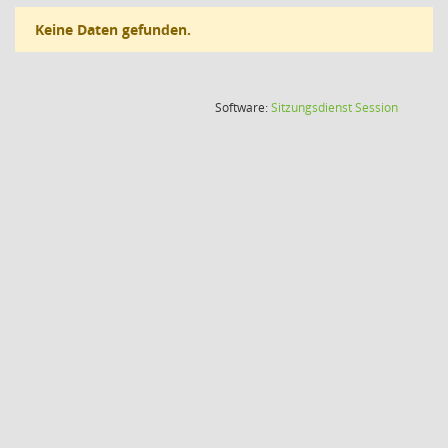
Keine Daten gefunden.
(Wird in
Software:
Sitzungsdienst
Session