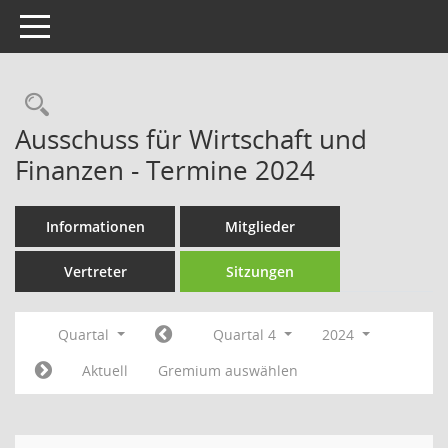
Toggle navigation
Rechercheauswahl
Ausschuss für Wirtschaft und
Finanzen - Termine 2024
Informationen
Mitglieder
Vertreter
Sitzungen
Quartal
Quartal 4
2024
Aktuell
Gremium auswählen