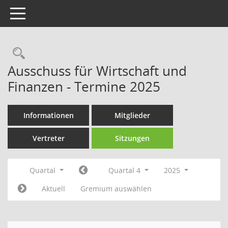
Toggle navigation
Rechercheauswahl
Ausschuss für Wirtschaft und
Finanzen - Termine 2025
Informationen
Mitglieder
Vertreter
Sitzungen
Quartal
Quartal 4
2025
Aktuell
Gremium auswählen