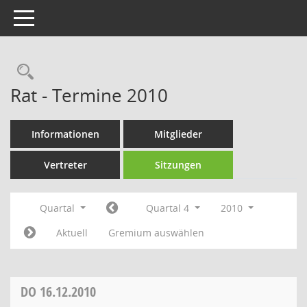
Toggle navigation
Rechercheauswahl
Rat - Termine 2010
Informationen
Mitglieder
Vertreter
Sitzungen
Quartal
Quartal 4
2010
Aktuell
Gremium auswählen
DO
16.12.2010