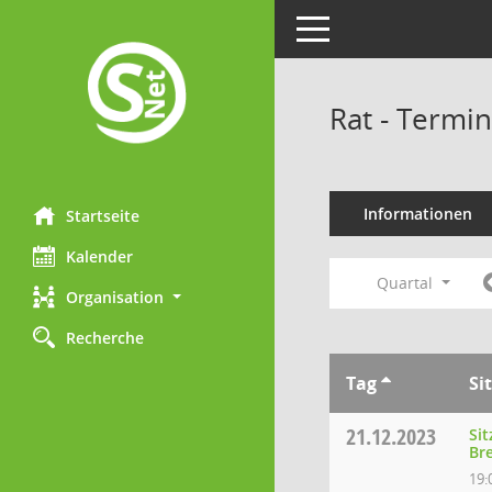
Toggle navigation
Rat - Termi
Informationen
Startseite
Kalender
Quartal
Organisation
Recherche
Tag
Si
21.12.2023
Si
Br
19: