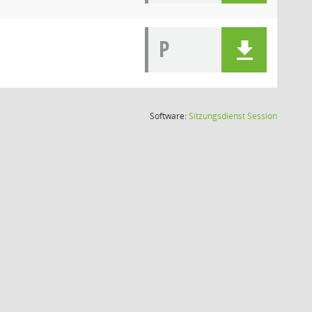
P
(Wird in
Software:
Sitzungsdienst
Session