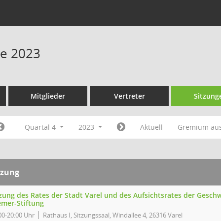
ne 2023
Mitglieder
Vertreter
Sitzung
Quartal 4
2023
Aktuell
Gremium au
tzung
tzung des Rates der Stadt Varel und des Aufsichtsrates der Gesch
emer-Stiftung
00-20:00 Uhr
Rathaus I, Sitzungssaal, Windallee 4, 26316 Varel