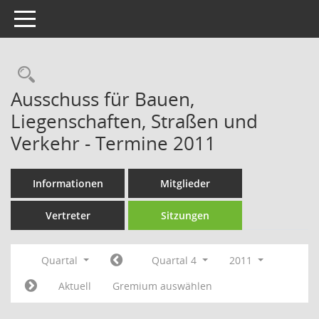
Toggle navigation
Rechercheauswahl
Ausschuss für Bauen,
Liegenschaften, Straßen und
Verkehr - Termine 2011
Informationen
Mitglieder
Vertreter
Sitzungen
Quartal
Quartal 4
2011
Aktuell
Gremium auswählen