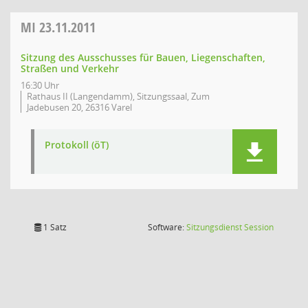
MI
23.11.2011
Sitzung des Ausschusses für Bauen, Liegenschaften,
Straßen und Verkehr
16:30 Uhr
Rathaus II (Langendamm), Sitzungssaal, Zum
Jadebusen 20, 26316 Varel
Protokoll (öT)
(Wird in
1 Satz
Software:
Sitzungsdienst
Session